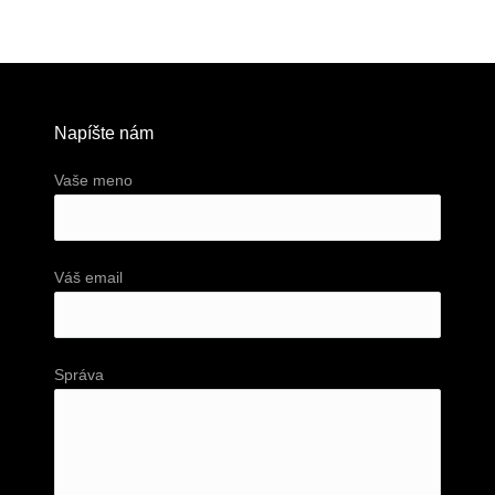
Napíšte nám
Vaše meno
Váš email
Správa