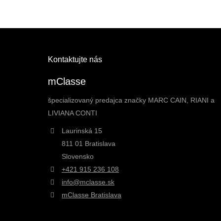
Kontaktujte nás
mClasse
špecializovaný predajca značky MARC CAIN, RIANI a
LIVIANA CONTI
Laurinská 15
811 01 Bratislava
Slovensko
+421 915 236 108
info@mclasse.sk
mClasse Bratislava