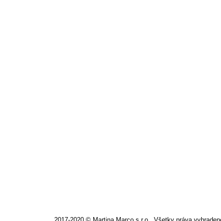
MARC CAIN – aktuálna téma DANDY 
Článok
,
Marc Cain
Od
mClasse
5. septembra 2017
Pridaný glam efekt je výsledkom kreatívneho stret
vábivosť. Teraz v predaji.
2017-2020 © Martina Marco s.r.o., Všetky práva vyhraden