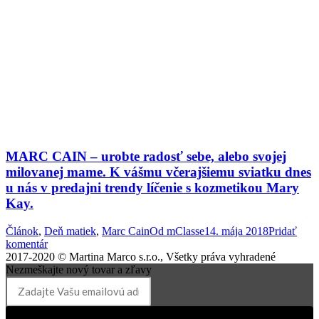
MARC CAIN – urobte radosť sebe, alebo svojej
milovanej mame. K vášmu včerajšiemu sviatku dnes
u nás v predajni trendy líčenie s kozmetikou Mary
Kay.
Článok
,
Deň matiek
,
Marc Cain
Od
mClasse
14. mája 2018
Pridať
komentár
2017-2020 © Martina Marco s.r.o., Všetky práva vyhradené
Nezmeškajte nový tovar a zľavy