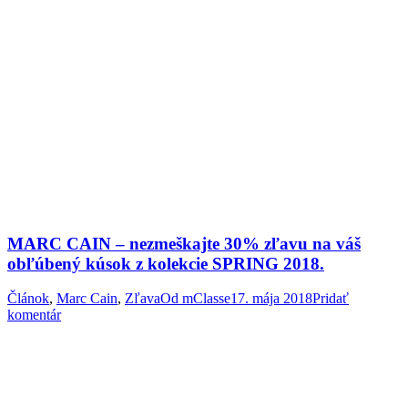
MARC CAIN – nezmeškajte 30% zľavu na váš
obľúbený kúsok z kolekcie SPRING 2018.
Článok
,
Marc Cain
,
Zľava
Od
mClasse
17. mája 2018
Pridať
komentár