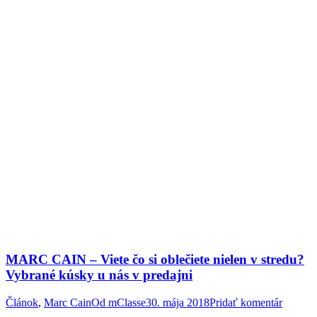
MARC CAIN – Viete čo si oblečiete nielen v stredu?
Vybrané kúsky u nás v predajni
Článok
,
Marc Cain
Od
mClasse
30. mája 2018
Pridať komentár