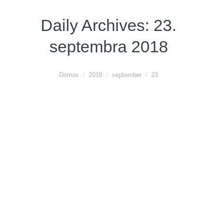
Daily Archives:
23.
septembra 2018
You are here:
Domov
2018
september
23
MARC CAIN – luxusné úplety v