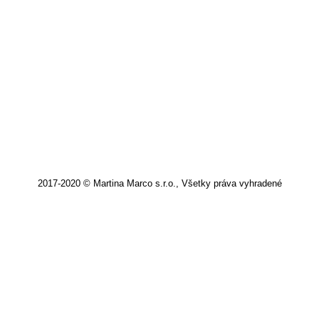
krištáľovo-šedej farbe dominujú novej
téme WOOLSIDE OF LIFE.
Článok
,
Marc Cain
,
Woolside Of Life
Od
mClasse
23. septembra 2018
Pridať komentár
2017-2020 © Martina Marco s.r.o., Všetky práva vyhradené