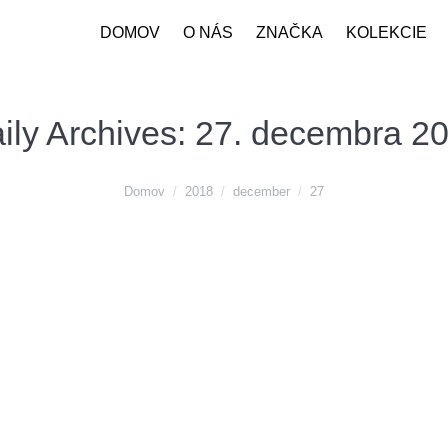
DOMOV
O NÁS
ZNAČKA
KOLEKCIE
ily Archives:
27. decembra 2
Domov
2018
december
27