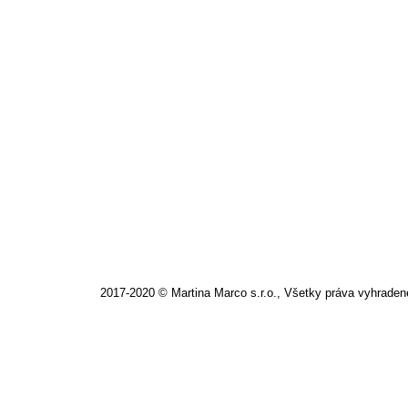
MARC CAIN – zemité tóny, prírodné m
predaji.
Článok
,
Marc Cain
,
Stay Wild
Od
mClasse
27. dece
2017-2020 © Martina Marco s.r.o., Všetky práva vyhraden