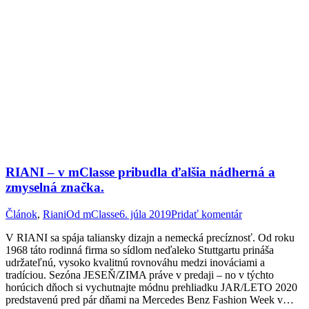
RIANI – v mClasse pribudla ďalšia nádherná a
zmyselná značka.
Článok
,
Riani
Od
mClasse
6. júla 2019
Pridať komentár
V RIANI sa spája taliansky dizajn a nemecká precíznosť. Od roku
1968 táto rodinná firma so sídlom neďaleko Stuttgartu prináša
udržateľnú, vysoko kvalitnú rovnováhu medzi inováciami a
tradíciou. Sezóna JESEŇ/ZIMA práve v predaji – no v týchto
horúcich dňoch si vychutnajte módnu prehliadku JAR/LETO 2020
predstavenú pred pár dňami na Mercedes Benz Fashion Week v…