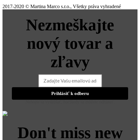
2017-2020 © Martina Marco s.r.o., Všetky práva vyhradené
Nezmeškajte
nový tovar a
zľavy
Prihlásiť k odberu
Nebojte sa vyskúšať, hocikedy sa môžete odhlásiť.
Don't miss new