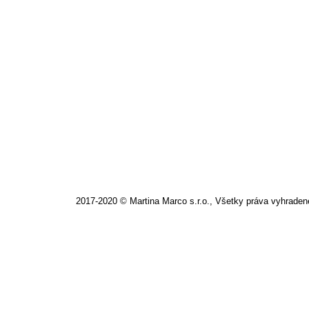
MARC CAIN – nová športová téma B
Black & Wild
,
Článok
,
Marc Cain
Od
mClasse
22. s
2017-2020 © Martina Marco s.r.o., Všetky práva vyhraden