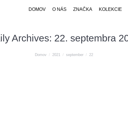
DOMOV
O NÁS
ZNAČKA
KOLEKCIE
ily Archives:
22. septembra 2
Domov
2021
september
22