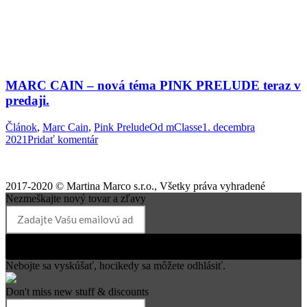
MARC CAIN – nová téma PINK PRELUDE teraz v
predaji.
Článok
,
Marc Cain
,
Pink Prelude
Od
mClasse
1. decembra
2021
Pridať komentár
2017-2020 © Martina Marco s.r.o., Všetky práva vyhradené
Nezmeškajte nový tovar a zľavy
Prihlásiť k odberu
Nebojte sa vyskúšať, hocikedy sa môžete odhlásiť.
Don't miss new stuff & discounts