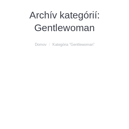
Archív kategórií:
Gentlewoman
You are here:
Domov
Kategória “Gentlewoman”
MARC CAIN – zrelaxujte v novej téme
GENTLEWOMAN. Práve v predaji.
Článok
,
Gentlewoman
,
Marc Cain
Od
mClasse
30. septembra 2021
Pridať komentár