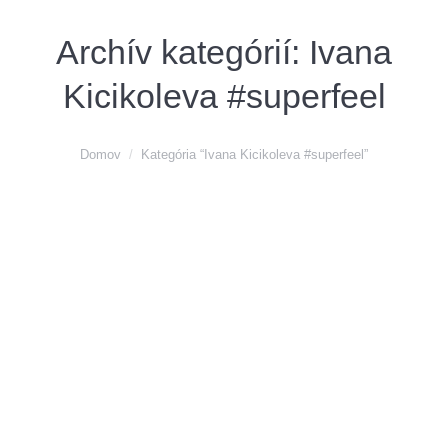
Archív kategórií:
Ivana
Kicikoleva #superfeel
You are here:
Domov
Kategória “Ivana Kicikoleva #superfeel”