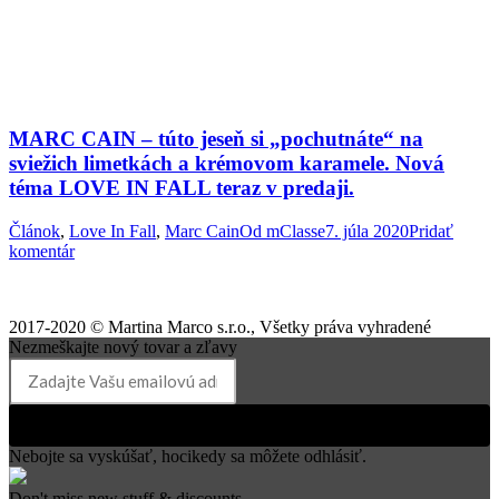
MARC CAIN – túto jeseň si „pochutnáte“ na
sviežich limetkách a krémovom karamele. Nová
téma LOVE IN FALL teraz v predaji.
Článok
,
Love In Fall
,
Marc Cain
Od
mClasse
7. júla 2020
Pridať
komentár
2017-2020 © Martina Marco s.r.o., Všetky práva vyhradené
Nezmeškajte nový tovar a zľavy
Prihlásiť k odberu
Nebojte sa vyskúšať, hocikedy sa môžete odhlásiť.
Don't miss new stuff & discounts