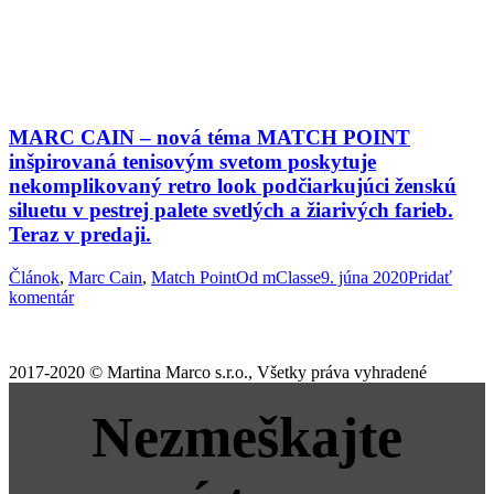
MARC CAIN – nová téma MATCH POINT
inšpirovaná tenisovým svetom poskytuje
nekomplikovaný retro look podčiarkujúci ženskú
siluetu v pestrej palete svetlých a žiarivých farieb.
Teraz v predaji.
Článok
,
Marc Cain
,
Match Point
Od
mClasse
9. júna 2020
Pridať
komentár
2017-2020 © Martina Marco s.r.o., Všetky práva vyhradené
Nezmeškajte