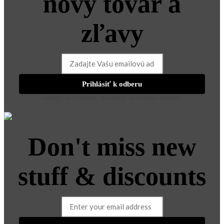
nový tovar a
zľavy
Prihlásiť k odberu
Nebojte sa vyskúšať, hocikedy sa môžete odhlásiť.
Don't miss new
stuff & discounts