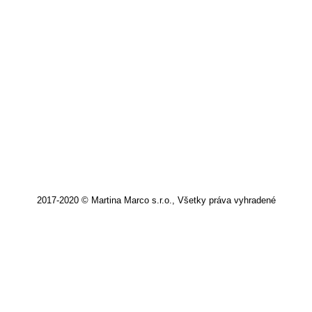
BLUES predstavuje elegantný look plný
francúzskeho šarmu pod vplyvom
couture.
Článok
,
Marc Cain
,
Night Blues
Od
mClasse
18. augusta 2018
Pridať komentár
2017-2020 © Martina Marco s.r.o., Všetky práva vyhradené