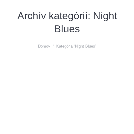
Archív kategórií:
Night
Blues
You are here:
Domov
Kategória “Night Blues”
MARC CAIN – nová téma NIGHT