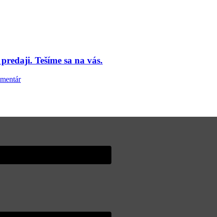
daji. Tešíme sa na vás.
omentár