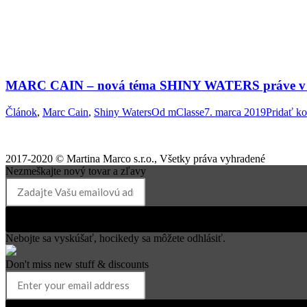
MARC CAIN – nová téma SHINY WATERS práve v pre
Článok
,
Marc Cain
,
Shiny Waters
Od
mClasse
7. marca 2019
Pridať k
2017-2020 © Martina Marco s.r.o., Všetky práva vyhradené
Nezmeškajte nový tovar a zľavy
Prihlásiť k odberu
Nebojte sa vyskúšať, hocikedy sa môžete odhlásiť.
Don't miss new stuff & discounts