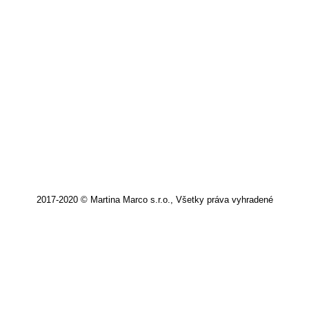
RIANI – objavte novú tému TIGER EYE
od RIANI. Teraz v predaji.
Článok
,
Riani
,
Tiger Eye
Od
mClasse
5. júna 2021
Pridať komentár
2017-2020 © Martina Marco s.r.o., Všetky práva vyhradené