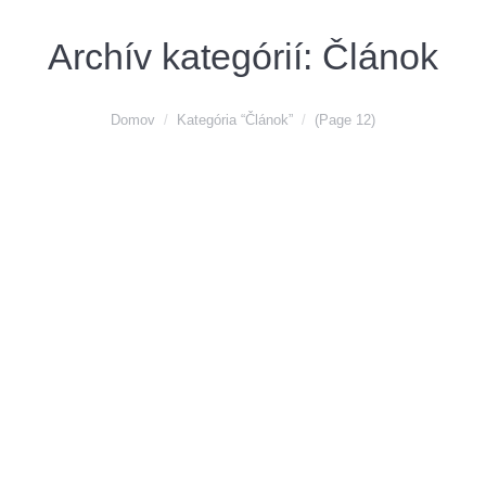
Archív kategórií:
Článok
You are here:
Domov
Kategória “Článok”
(Page 12)
MARC CAIN – nové topánky a kabelky
práve dorazili