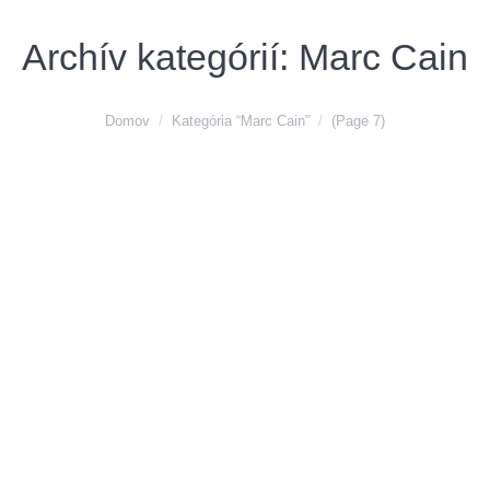
Archív kategórií:
Marc Cain
You are here:
Domov
Kategória “Marc Cain”
(Page 7)
MARC CAIN – nová téma PLAYFUL &
GRAPHIC podčiarkuje ženskosť čierno-
bielou klasikou. Teraz v predaji.